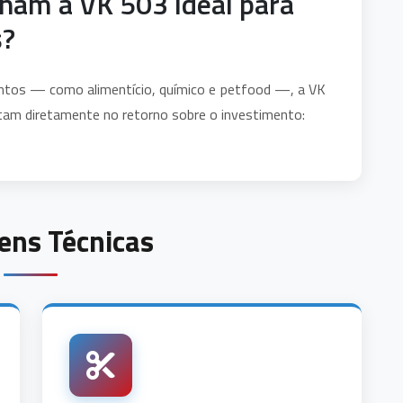
rnam a VK 503 ideal para
s?
entos — como alimentício, químico e petfood —, a VK
tam diretamente no retorno sobre o investimento:
ens Técnicas