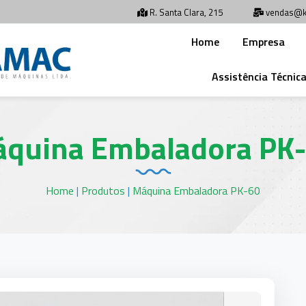
R. Santa Clara, 215
vendas@k
Home
Empresa
Assistência Técnic
quina Embaladora PK
Home
|
Produtos
|
Máquina Embaladora PK-60