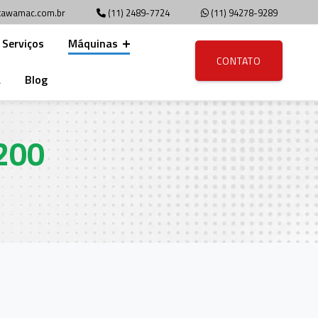
awamac.com.br
(11) 2489-7724
(11) 94278-9289
Serviços
Máquinas
CONTATO
a
Blog
200