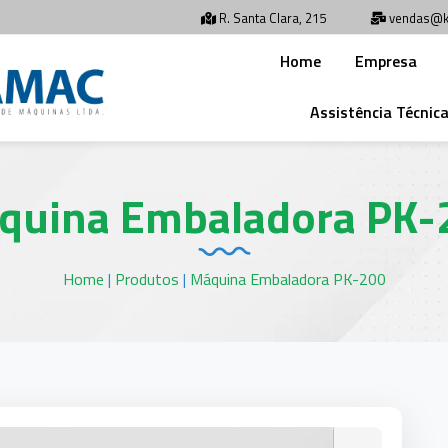
R. Santa Clara, 215
vendas@k
Home
Empresa
Assistência Técnic
quina Embaladora PK-
Home
|
Produtos
|
Máquina Embaladora PK-200