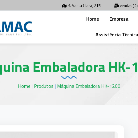
R. Santa Clara, 215
vendas@k
Home
Empresa
Assistência Técnic
uina Embaladora HK-
Home
|
Produtos
|
Máquina Embaladora HK-1200