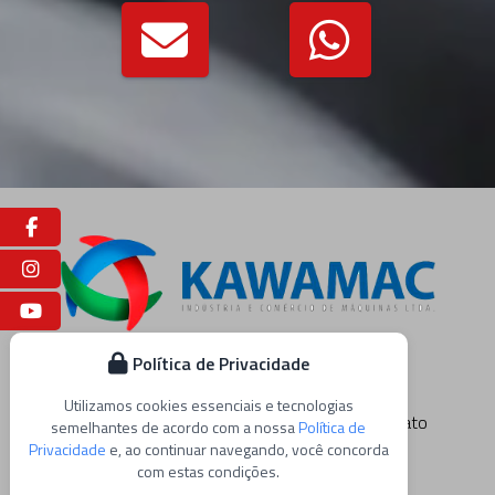
Facebook
Instagram
Youtube
Política de Privacidade
Utilizamos cookies essenciais e tecnologias
Home
Empresa
Produtos
Blog
Contato
semelhantes de acordo com a nossa
Política de
Privacidade
e, ao continuar navegando, você concorda
Mapa do Site
com estas condições.